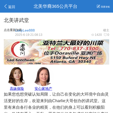
北美华裔365公共平台
返回
我要发帖
北美讲武堂
点击重新加载
LucyLee888
楼主
2025-6-19 21:08:13
1420
0
Max Pest
地毯王
莉莉姐
Allen报关
Beli
如果您也想突破认知局限，让自己在变化的大环境中自由灵
活更好的生存，欢迎来到由Charlie大哥创办的讲武堂。这
里有来自各行各业的精英，在他们的身上可以看到积极阳