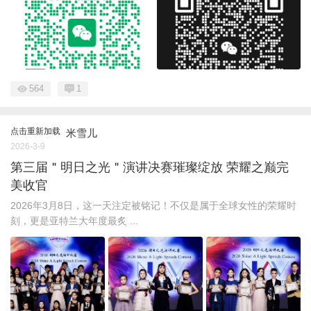
564
1
点击重新加载
米雪儿
2026-3-9
第三届＂明日之光＂演讲决赛璀璨绽放 荣耀之巅完
美收官
2026年3月8日，这一天注定被铭记！不仅是属于全球女性的荣耀时
刻，更是亚特兰大年度最炙 ...