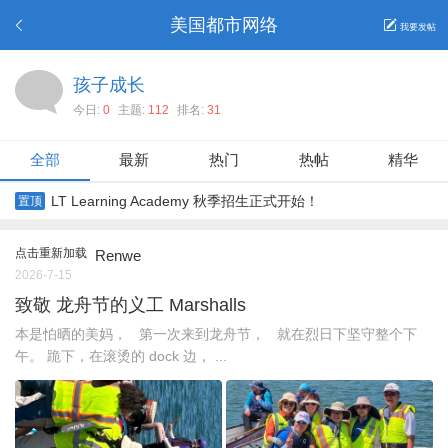
美国都市网络
我要发帖
孩子成长
今日:
0
主题:
112
排名:
31
全部
最新
热门
热帖
精华
LT Learning Academy 秋季招生正式开始！
置顶
点击重新加载
Renwe
2026-7-15
致敬 龙舟节的义工 Marshalls
本是怕晒的美妈， 第一次来到龙舟节， 就在烈日下坚守整个下
午。 跪下，在滚烫的 dock 边， ...