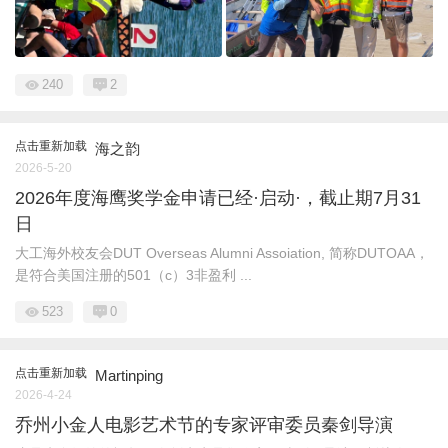
240
2
点击重新加载
海之韵
2026-5-20
2026年度海鹰奖学金申请已经·启动·，截止期7月31
日
大工海外校友会DUT Overseas Alumni Assoiation, 简称DUTOAA，
是符合美国注册的501（c）3非盈利 ...
523
0
点击重新加载
Martinping
2026-4-24
乔州小金人电影艺术节的专家评审委员秦剑导演