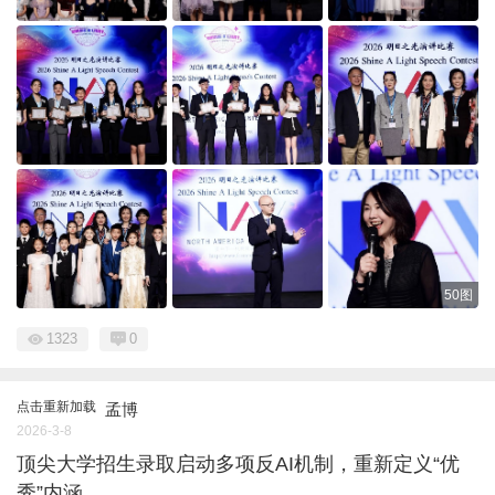
50图
1323
0
点击重新加载
孟博
2026-3-8
顶尖大学招生录取启动多项反AI机制，重新定义“优
秀”内涵