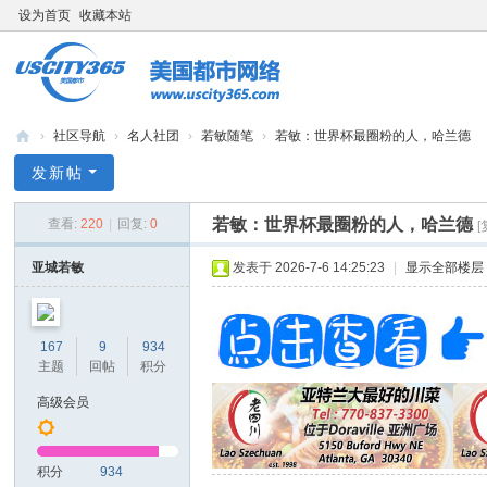
设为首页
收藏本站
›
社区导航
›
名人社团
›
若敏随笔
›
若敏：世界杯最圈粉的人，哈兰德
bb
发新帖
s.
若敏：世界杯最圈粉的人，哈兰德
查看:
220
|
回复:
0
us
cit
亚城若敏
发表于 2026-7-6 14:25:23
|
显示全部楼层
y3
65
167
9
934
.c
主题
回帖
积分
o
高级会员
m
积分
934