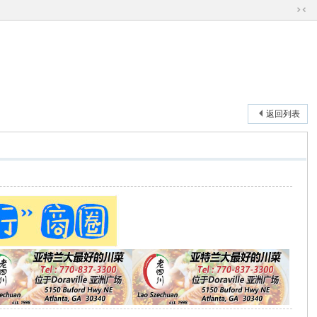
切
换
到
窄
版
返回列表