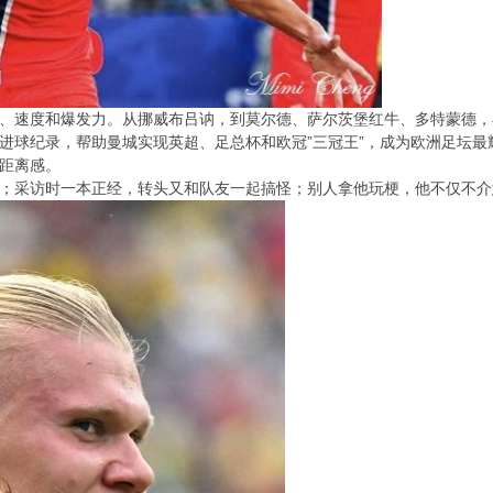
具力量、速度和爆发力。从挪威布吕讷，到莫尔德、萨尔茨堡红牛、多特蒙德
进球纪录，帮助曼城实现英超、足总杯和欧冠”三冠王”，成为欧洲足坛最
距离感。
；采访时一本正经，转头又和队友一起搞怪；别人拿他玩梗，他不仅不介