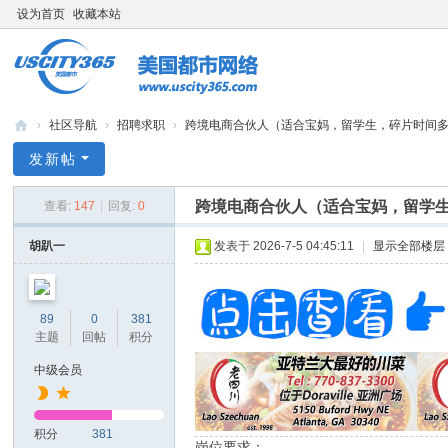
设为首页
收藏本站
›
社区导航
›
招聘求职
›
跨境电商合伙人（适合宝妈，留学生，碎片时间多一份
bb
发新帖
s.
跨境电商合伙人（适合宝妈，留学
查看:
147
|
回复:
0
us
cit
胡趴一
发表于 2026-7-5 04:45:11
|
显示全部楼层
y3
65
89
0
381
.c
主题
回帖
积分
o
中级会员
m
积分
381
岗位要求：