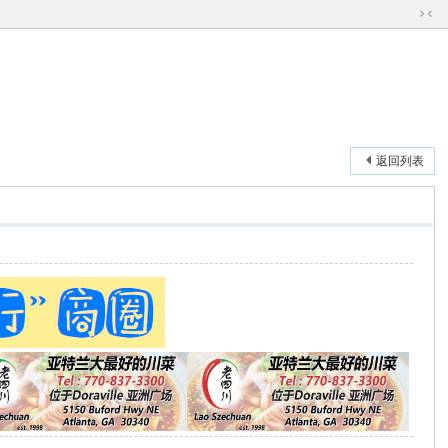
切
换
到
窄
版
返回列表