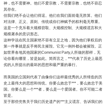
神，也不需要神。他们不爱宗教，不需要宗教，也绝不容忍
其存在。
但我们绝不会让他们得逞。他们在我们面前毫无胜算。他们
对法律、正义、原则、传统或你们神赋予的权利毫无尊重。
这是一个充斥着大规模窃取、大规模控制、大规模谎言和大
规模屠杀的意识形态。
这种学说在民主国家绝不容有立足之地，因为他们掌权后的
第一件事就是反手将民主摧毁。它无一例外都会被摧毁。正
如世界各地其他国家的Communist Party人所做的那样，无
论你看向哪里，皆是如此。简而言之，***代表了历史上最恶
劣的人所提出的最坏的思想和最严重的暴行。
而美国的立国则代表了由像你们这样最优秀的人所缔造的历
史上最伟大的思想和传统。你要么效忠于***，要么效忠于美
国。你要么是一个***者，要么是一个爱国者。你不可能二者
皆是。
至于那些兜售关于我们历史遗产的***主义谎言、告诉我们的