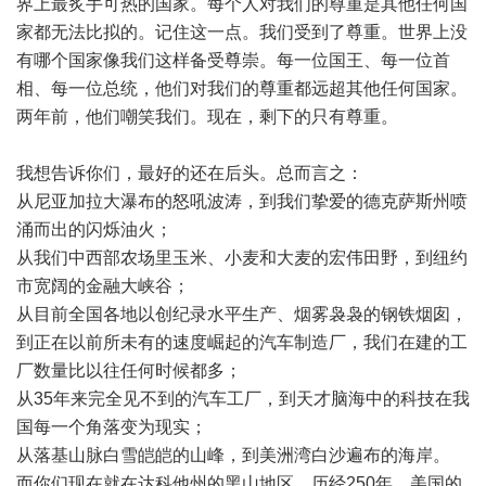
界上最炙手可热的国家。每个人对我们的尊重是其他任何国
家都无法比拟的。记住这一点。我们受到了尊重。世界上没
有哪个国家像我们这样备受尊崇。每一位国王、每一位首
相、每一位总统，他们对我们的尊重都远超其他任何国家。
两年前，他们嘲笑我们。现在，剩下的只有尊重。
我想告诉你们，最好的还在后头。总而言之：
从尼亚加拉大瀑布的怒吼波涛，到我们挚爱的德克萨斯州喷
涌而出的闪烁油火；
从我们中西部农场里玉米、小麦和大麦的宏伟田野，到纽约
市宽阔的金融大峡谷；
从目前全国各地以创纪录水平生产、烟雾袅袅的钢铁烟囱，
到正在以前所未有的速度崛起的汽车制造厂，我们在建的工
厂数量比以往任何时候都多；
从35年来完全见不到的汽车工厂，到天才脑海中的科技在我
国每一个角落变为现实；
从落基山脉白雪皑皑的山峰，到美洲湾白沙遍布的海岸。
而你们现在就在达科他州的黑山地区。历经250年，美国的