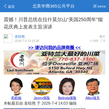
北美华裔365公共平台
返回
我要发帖
震撼！川普总统在拉什莫尔山“美国250周年”烟
花庆典上发表主旨演讲
老棕熊
楼主
2026-7-4 13:15:36
649
0
>> 请访问我的品牌商圈 <<
GJ保险
Max Pest
安心家地产
地毯王
本帖最后由 老棕熊 于 2026-7-4 14:03 编辑