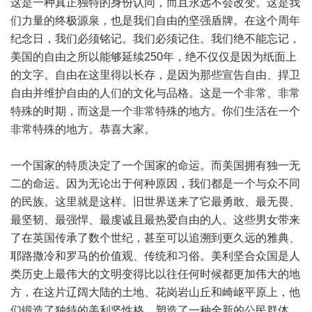
这是一种真正独特的身份认同，而且永远不会改变。这是我
们力量的终极源泉，也是我们自由的坚强盾牌。在这个周年
纪念日，我们必须铭记。我们必须记住。我们绝不能忘记，
美国的自由之所以能够延续250年，绝不仅仅是因为纸面上
的文字。自由在这里得以长存，是因为那些宣告自由、捍卫
自由并维护自由的人们的文化与品格。这是一个非常、非常
特殊的时期，而这是一个非常特殊的地方。你们生活在一个
非常特殊的地方。恭喜大家。
一个国家的特质决定了一个国家的命运。而美国拥有独一无
二的命运。因为无论出于何种原因，我们都是一个与众不同
的民族。这里就是这样。旧世界送来了它最勇敢、最无畏、
最坚韧、最强悍、最虔诚且最热爱自由的人。这些男女带来
了在英国传承了数个世纪，甚至可以追溯到更久远的雅典、
耶路撒冷和罗马的价值观、传统和习俗。美利坚合众国是人
类历史上最伟大的文明变得比以往任何时候都更加伟大的地
方，在这片辽阔大陆的土地、花岗岩山丘和崎岖平原上，他
们锻造了独特的美利坚性格，塑造了一种全新的公民群体。