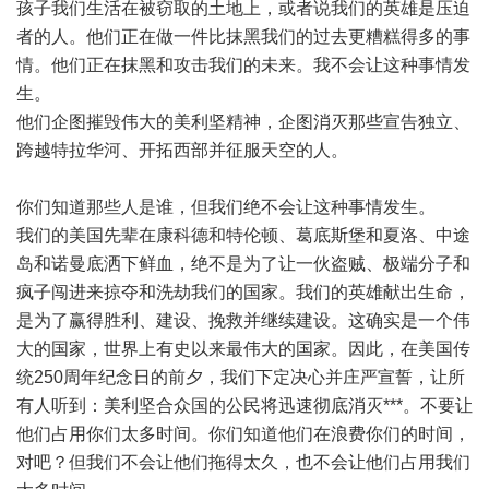
孩子我们生活在被窃取的土地上，或者说我们的英雄是压迫
者的人。他们正在做一件比抹黑我们的过去更糟糕得多的事
情。他们正在抹黑和攻击我们的未来。我不会让这种事情发
生。
他们企图摧毁伟大的美利坚精神，企图消灭那些宣告独立、
跨越特拉华河、开拓西部并征服天空的人。
你们知道那些人是谁，但我们绝不会让这种事情发生。
我们的美国先辈在康科德和特伦顿、葛底斯堡和夏洛、中途
岛和诺曼底洒下鲜血，绝不是为了让一伙盗贼、极端分子和
疯子闯进来掠夺和洗劫我们的国家。我们的英雄献出生命，
是为了赢得胜利、建设、挽救并继续建设。这确实是一个伟
大的国家，世界上有史以来最伟大的国家。因此，在美国传
统250周年纪念日的前夕，我们下定决心并庄严宣誓，让所
有人听到：美利坚合众国的公民将迅速彻底消灭***。不要让
他们占用你们太多时间。你们知道他们在浪费你们的时间，
对吧？但我们不会让他们拖得太久，也不会让他们占用我们