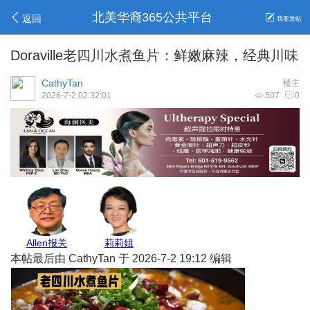
北美华裔365公共平台
返回
我要发帖
Doraville老四川水煮鱼片：鲜嫩麻辣，经典川味
CathyTan
楼主
2026-7-2 02:32:01
507
0
亚城商家
GJ保险
安心家地产
Jenny保险
本帖最后由 CathyTan 于 2026-7-2 19:12 编辑