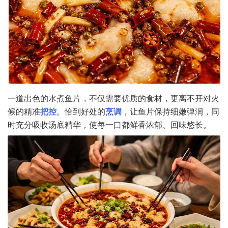
一道出色的水煮鱼片，不仅需要优质的食材，更离不开对火
候的精准
把控
。恰到好处的
烹调
，让鱼片保持细嫩弹润，同
时充分吸收汤底精华，使每一口都鲜香浓郁、回味悠长。