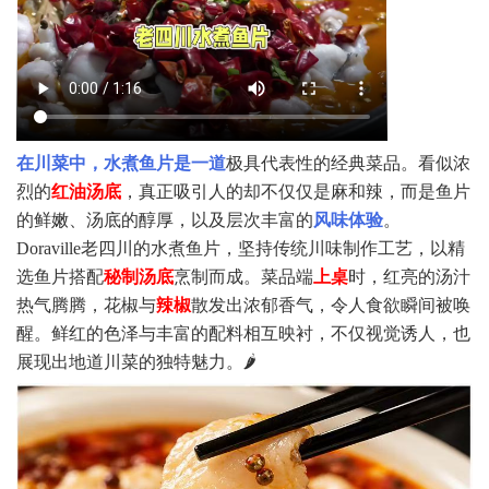
在川菜中，水煮鱼片是一道
极具代表性的经典菜品。看似浓
烈的
红油汤底
，真正吸引人的却不仅仅是麻和辣，而是鱼片
的鲜嫩、汤底的醇厚，以及层次丰富的
风味体验
。
Doraville老四川的水煮鱼片，坚持传统川味制作工艺，以精
选鱼片搭配
秘制汤底
烹制而成。菜品端
上桌
时，红亮的汤汁
热气腾腾，花椒与
辣椒
散发出浓郁香气，令人食欲瞬间被唤
醒。鲜红的色泽与丰富的配料相互映衬，不仅视觉诱人，也
展现出地道川菜的独特魅力。🌶️