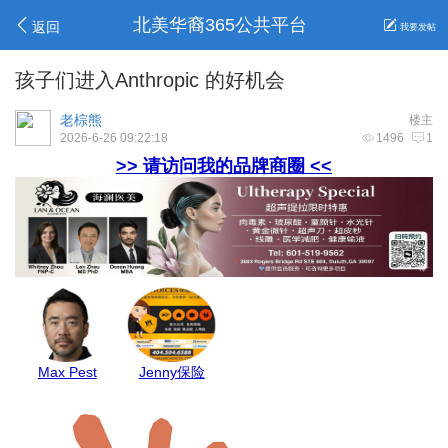
北美华裔365公共平台
返回
我要发帖
孩子们进入Anthropic 的好机会
老棕熊
楼主
2026-6-26 09:22:18
1496
1
>> 请访问我的品牌商圈 <<
Belinda保险
GJ保险
亚城商家
安心家地产