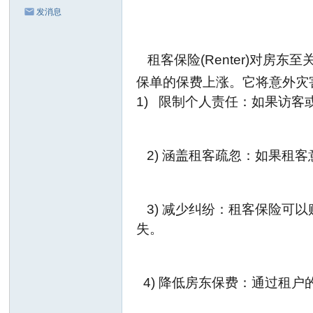
发消息
租客保
险
(Renter)
对房东至
保单的保费上涨。它将意外灾
1)
限制个人
责任：如果访客
2)
涵盖租客疏忽：如果租客
3)
减少
纠纷：租客保险可以
失
。
4)
降低房
东保费：通过租户