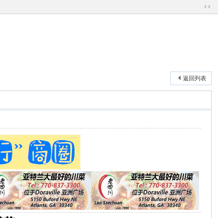
切
换
到
窄
版
返回列表