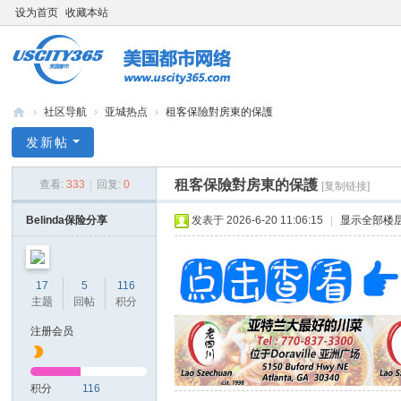
设为首页
收藏本站
›
社区导航
›
亚城热点
›
租客保險對房東的保護
bb
发新帖
s.
租客保險對房東的保護
查看:
333
|
回复:
0
[复制链接]
us
cit
Belinda保险分享
发表于 2026-6-20 11:06:15
|
显示全部楼
y3
65
17
5
116
.c
主题
回帖
积分
o
注册会员
m
积分
116