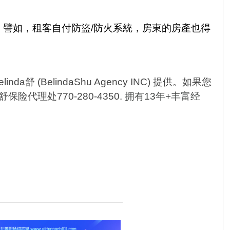
。譬如，租客自付防盜
/
防火系統，房東的房產也得
elinda
舒
(BelindaShu Agency INC)
提供。如果您
舒保险代理处
770-280-4350.
拥有
13
年
+
丰富经