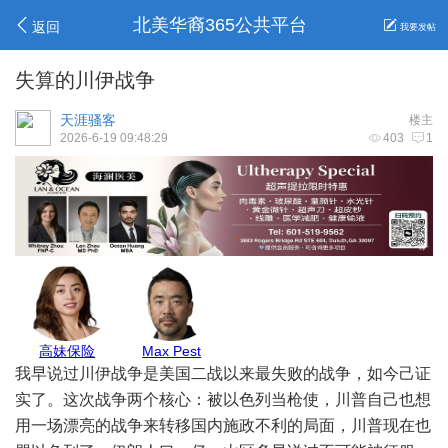
北美华裔365公共平台
返回
我要发帖
失算的川伊战争
天涯骚客
楼主
2026-6-19 09:48:29
403
1
亚城商家
GJ保险
Jenny保险
Allen报关
我早说过川伊战争是美国二战以来最失败的战争，如今己证
实了。这次战争两个核心：被以色列当枪使，川普自己也想
用一场漂亮的战争来转移国内施政不利的局面，川普现在也