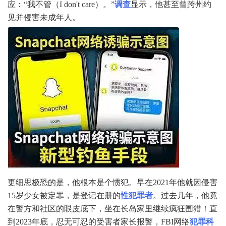
应：“我不管（I don't care）。”
调查
显示，他甚至曾跨州约
见并侵害未成年人。
更细思极恐的是，他根本是个惯犯。早在2021年他就因侵害
15岁少女被定罪，是登记在册的
性犯罪者
。过去几年，他竟
在警方和社区的眼皮底下，坐在长岛家里继续疯狂围猎！直
到2023年底，忍无可忍的受害者家长报警，FBI网络
犯罪科