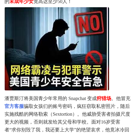
的
未成年少女
竟高达至少50人！
潘贾斯汀将美国青少年常用的 Snapchat 变成
狩猎场
。他冒充
官方客服
骗取女孩们的账号密码，疯狂窃取私密照片，随后
实施残酷的网络勒索（Sextortion）。他威胁受害者拍摄尺度
更大的视频，否则就发给其父母和学校。面对16岁受害
者“求你别毁了我，我还要上大学”的绝望哀求，他竟冰冷回