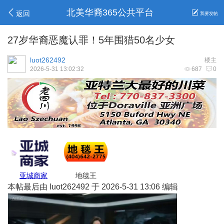
北美华裔365公共平台
返回
我要发帖
27岁华裔恶魔认罪！5年围猎50名少女
luot262492
楼主
2026-5-31 13:02:32
687
0
GJ保险
Belinda保险
高妹保险
莉莉姐
本帖最后由 luot262492 于 2026-5-31 13:06 编辑