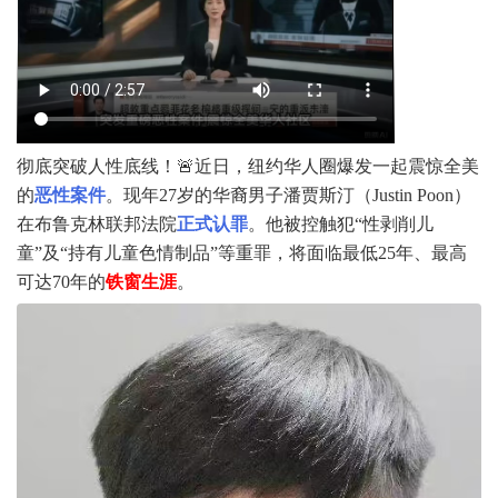
彻底突破人性底线！🚨
近日，纽约华人圈爆发一起震惊全美
的
恶性案件
。现年27岁的华裔男子潘贾斯汀（Justin Poon）
在布鲁克林联邦法院
正式认罪
。他被控触犯“性剥削儿
童”及“持有儿童色情制品”等重罪，将面临最低25年、最高
可达70年的
铁窗生涯
。