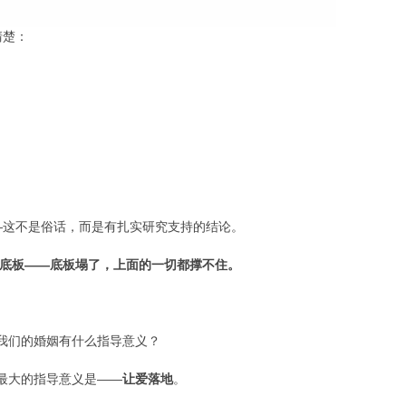
清楚：
——这不是俗话，而是有扎实研究支持的结论。
底板——底板塌了，上面的一切都撑不住。
对我们的婚姻有什么指导意义？
姻最大的指导意义是——
让爱落地
。