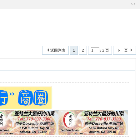
切
换
到
窄
版
返回列表
1
2
/ 2 页
下一页