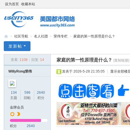
设为首页
收藏本站
›
社区导航
›
名人社团
›
荣伟专栏
›
家庭的第一性原理是什么？
bb
发新帖
s.
家庭的第一性原理是什么？
查看:
1108
|
回复:
14
[复制链接]
us
cit
WillyRong荣伟
发表于 2026-5-28 21:35:05
|
显示全部楼
y3
65
134
596
2640
.c
主题
回帖
积分
o
金牌会员
m
积分
2640