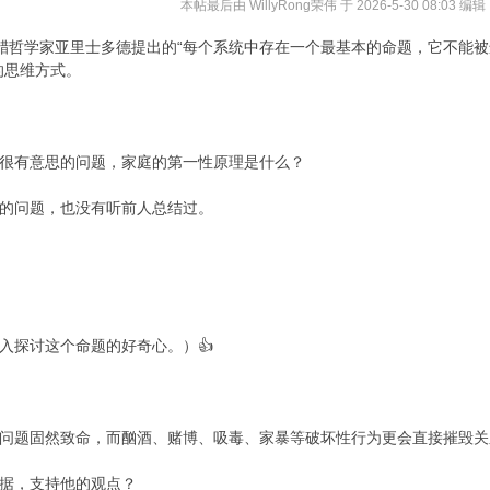
本帖最后由 WillyRong荣伟 于 2026-5-30 08:03 编辑
“
腊哲学家亚里士多德提出的
每个系统中存在一个最基本的命题，它不能被
的思维方式。
很有意思的问题，家庭的第一性原理是什么？
的问题，也没有听前人总结过。
👍
入探讨这个命题的好奇心。）
问题固然致命，而酗酒、赌博、吸毒、家暴等破坏性行为更会直接摧毁关
据，支持他的观点？