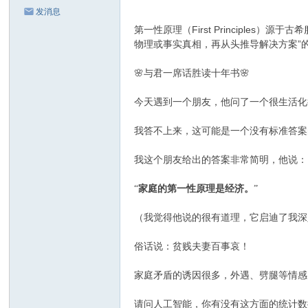
发消息
First Principles
第一性原理（
）源于古希
”
物理或事实真相，再从头推导解决方案
🌸
🌸
与君一席话胜读十年书
今天遇到一个朋友，他问了一个很生活化
我答不上来，这可能是一个没有标准答案
我这个朋友给出的答案非常简明，他说：
“
家庭的第一性原理是经济。
”
（我觉得他说的很有道理，它启迪了我深
俗话说：贫贱夫妻百事哀！
家庭矛盾的诱因很多，外遇、劈腿等情感
请问人工智能，你有没有这方面的统计数