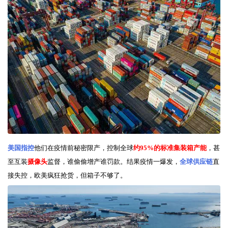
美国指控
他们在疫情前秘密限产，控制全球
约95%的标准集装箱产能
，甚
至互装
摄像头
监督，谁偷偷增产谁罚款。结果疫情一爆发，
全球供应链
直
接失控，欧美疯狂抢货，但箱子不够了。