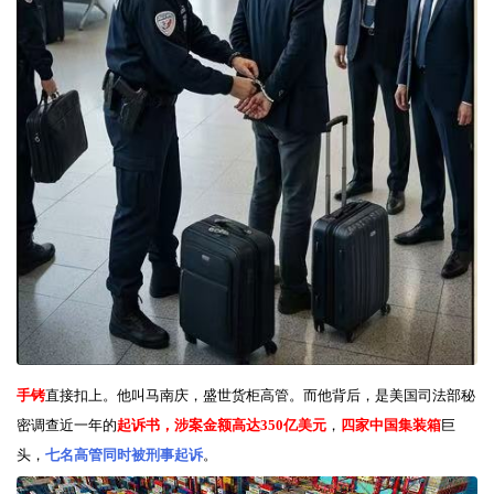
手铐
直接扣上。他叫马南庆，盛世货柜高管。而他背后，是美国司法部秘
密调查近一年的
起诉书，涉案金额高达350亿美元
，
四家中国集装箱
巨
头，
七名高管同时被刑事起诉
。