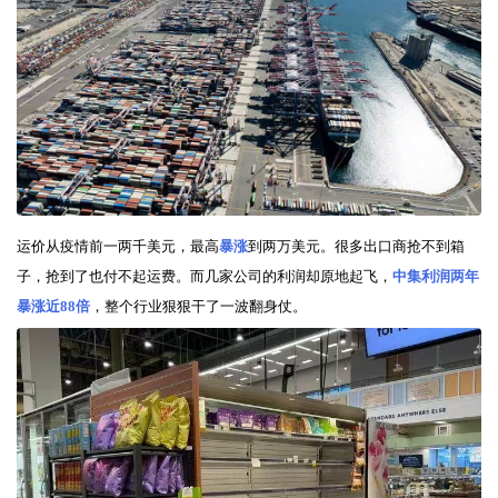
运价从疫情前一两千美元，最高
暴涨
到两万美元。很多出口商抢不到箱
子，抢到了也付不起运费。而几家公司的利润却原地起飞，
中集利润两年
暴涨近88倍
，整个行业狠狠干了一波翻身仗。