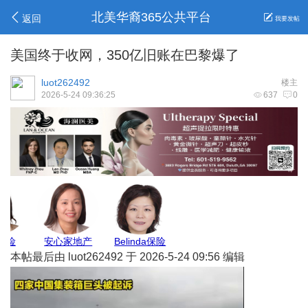
北美华裔365公共平台
返回
我要发帖
美国终于收网，350亿旧账在巴黎爆了
luot262492
楼主
2026-5-24 09:36:25
637
0
莉莉姐
Allen报关
Jenny保险
Max Pest
本帖最后由 luot262492 于 2026-5-24 09:56 编辑