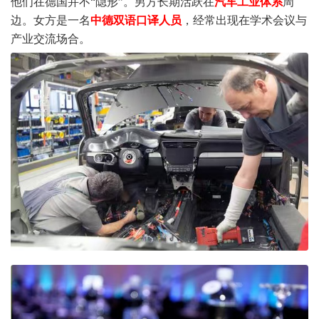
他们在德国并不“隐形”。男方长期活跃在
汽车工业体系
周
边。女方是一名
中德双语口译人员
，经常出现在学术会议与
产业交流场合。