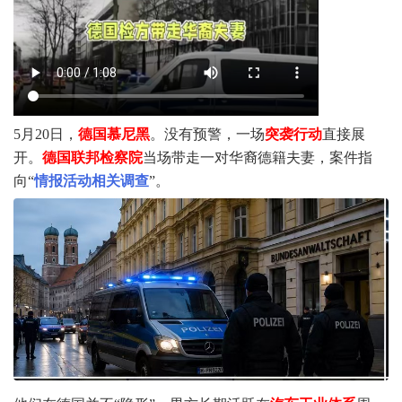
5月20日，
德国慕尼黑
。没有预警，一场
突袭行动
直接展
开。
德国联邦检察院
当场带走一对华裔德籍夫妻，案件指
向“
情报活动相关调查
”。