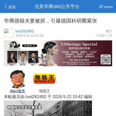
北美华裔365公共平台
返回
我要发帖
华裔德籍夫妻被抓，引爆德国科研圈紧张
luot262492
楼主
2026-5-22 10:21:50
630
0
莉莉姐
安心家地产
高妹保险
Belinda保险
本帖最后由 luot262492 于 2026-5-22 10:42 编辑