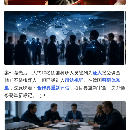
案件曝光后，大约10名德国科研人员被列为
证人
接受调查。
他们不是嫌疑人，但已经进入
司法视野
。在德国
科研体系
里
，这意味着：
合作要重新评估
，项目要重新审查，关系链
条要重新标记。（📌