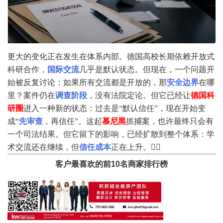
更大的变化正在发生在体系内部。德国高校长期依赖开放式
科研合作，
国际交流
几乎是默认状态。但现在，一个问题开
始被反复讨论：如果所有交流都是开放的，那
安全边界
在哪
里？案件仍在
调查阶段
，没有法院定论。但它已经让
德国科
研圈
进入一种新的状态：过去是“默认信任”，现在开始变
成“
先审查
，再信任”。这起
慕尼黑
抓捕案，也许最终只会有
一个司法结果。但它留下的影响，已经扩散到整个体系：学
术交流还在继续，但
信任成本
正在上升。🕵️‍♂️
客户最喜欢的前10名商家排行榜