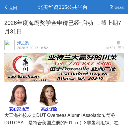
北美华裔365公共平台
返回
我要发帖
2026年度海鹰奖学金申请已经·启动·，截止期7
月31日
海之韵
楼主
2026-5-20 17:18:52
537
0
安心家地产
高妹保险
大工海外校友会DUT Overseas Alumni Assoiation, 简称
DUTOAA，是符合美国注册的501（c）3非盈利组织。在