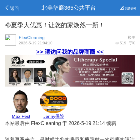
北美华裔365公共平台
返回
我要发帖
🌞夏季大优惠！让您的家焕然一新！
FlexCleaning
楼主
2026-5-19 21:04:10
519
0
>> 请访问我的品牌商圈 <<
妹保险
亚城商家
地毯王
Allen报关
Belinda
本帖最后由 FlexCleaning 于 2026-5-19 21:14 编辑
随着夏季来临，是时候为您的房屋和庭院做一次彻底的清洁