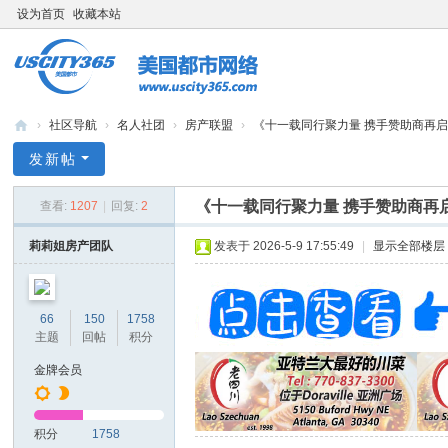
设为首页
收藏本站
›
社区导航
›
名人社团
›
房产联盟
›
《十一载同行聚力量 携手赞助商再启新
bb
发新帖
s.
《十一载同行聚力量 携手赞助商再
查看:
1207
|
回复:
2
us
cit
莉莉姐房产团队
发表于 2026-5-9 17:55:49
|
显示全部楼层
y3
65
66
150
1758
.c
主题
回帖
积分
o
金牌会员
m
积分
1758