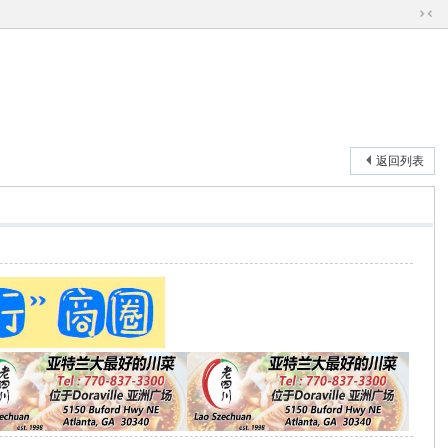
切
换
到
窄
版
返回列表