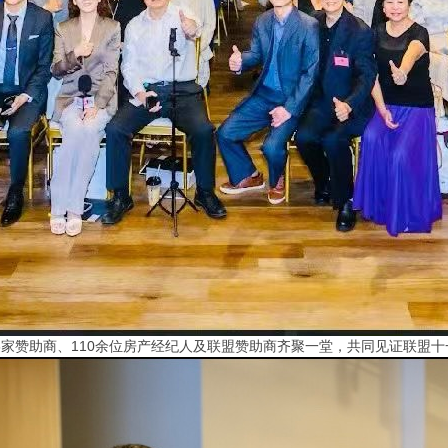
6家赞助商、110余位房产经纪人及联盟赞助商齐聚一堂，共同见证联盟