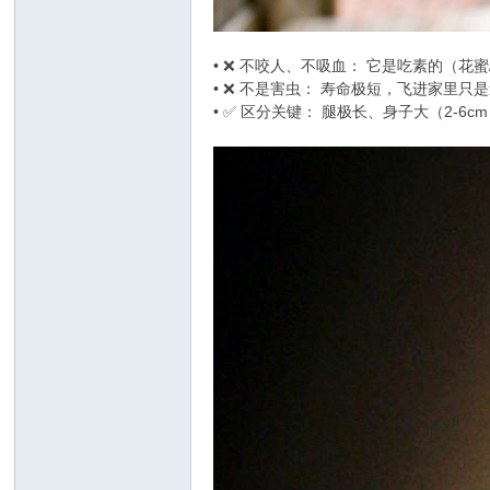
• ❌ 不咬人、不吸血： 它是吃素的（花
• ❌ 不是害虫： 寿命极短，飞进家里只
• ✅ 区分关键： 腿极长、身子大（2-6