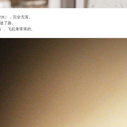
蜜/水），完全无害。
是迷了路。
cm）、飞起来笨笨的。