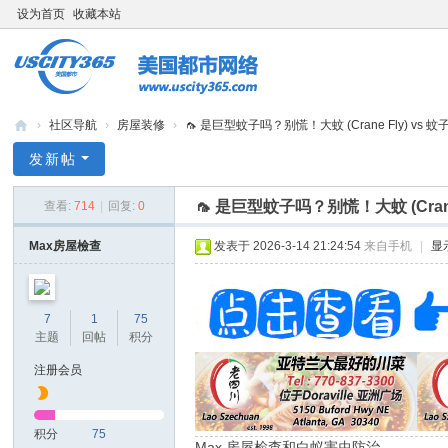
设为首页
收藏本站
›
社区导航
›
房屋装修
›
🦟 是巨型蚊子吗？别慌！大蚊 (Crane Fly) vs 蚊子大
bb
发新帖
s.
🦟 是巨型蚊子吗？别慌！大蚊 (Crane
查看:
714
|
回复:
0
us
cit
Max房屋檢查
发表于 2026-3-14 21:24:54
来自手机
|
显
y3
65
7
1
75
.c
主题
回帖
积分
o
注册会员
m
积分
75
Max 房屋检查和白蚁害虫防治