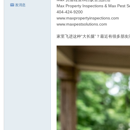
发消息
Max Property Inspections & Max Pest So
404-424-9200
www.maxpropertyinspections.com
www.maxpestsolutions.com
家里飞进这种“大长腿”？最近有很多朋友问