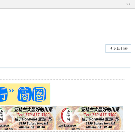
切
换
到
窄
版
返回列表