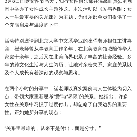
3月8日国际女性节当天，知行女性俱乐部在温馨而热烈的氛
围中举办了女性成长主题沙龙。本次活动以《爱与界限：女
人一生最重要的关系课》为主题，为俱乐部会员们提供了一
个充满启发与温度的下午。
活动特别邀请到北京大学中文系毕业的崔晖老师担任主讲嘉
宾。崔老师曾从事教育工作多年，在北美教育领域陪伴华人
家庭十余年，之后又在北美商界积累了丰富的社会经验。多
年的跨文化生活与人生阅历，让她对亲密关系、家庭关系以
及个人成长有着深刻的观察与思考。
在两个小时的分享中，崔老师以真实案例与人生体验为切入
点，带领大家重新思考“爱”与“界限”的关系。她指出，许多
女性在关系中习惯于过度付出，却忽略了自我边界的重要
性。正如她所分享的观点：
“关系里最难的，从来不是付出，而是分寸。”