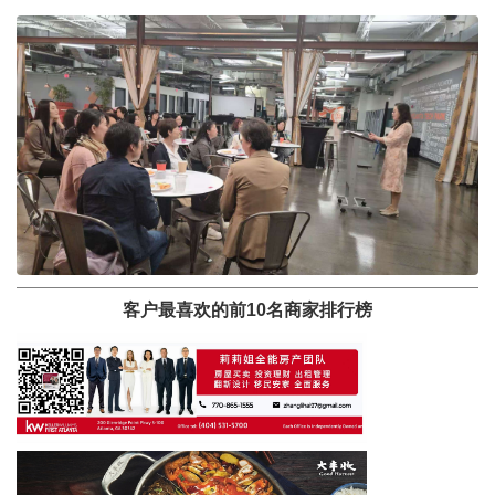
客户最喜欢的前10名商家排行榜