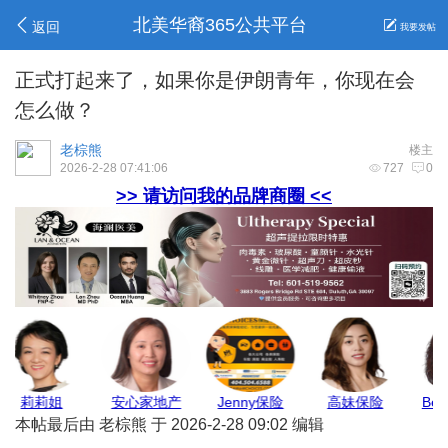
北美华裔365公共平台
返回
我要发帖
正式打起来了，如果你是伊朗青年，你现在会
怎么做？
老棕熊
楼主
2026-2-28 07:41:06
727
0
>> 请访问我的品牌商圈 <<
莉莉姐
安心家地产
Jenny保险
高妹保险
本帖最后由 老棕熊 于 2026-2-28 09:02 编辑