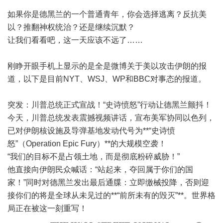
如果你是德黑兰的一个普通青年，你会选择逃离？反抗美
以？推翻神权统治？还是继续沉默？
让我们看看吧，这一天应该不远了……
刚睁开眼手机上显示的是全是微博关于美以攻击伊朗的报
道，以下是目前NYT、WSJ、WP和BBC对事态的报道。
突发：川普总统正式宣战！“史诗愤怒”行动让德黑兰颤抖！
今天，川普总统发表震撼视频讲话，宣布美军协同以色列，
已对伊朗核设施及导弹基地发动代号为**“史诗愤
怒”（Operation Epic Fury）**的大规模空袭！
“我们的目标不是占领土地，而是彻底粉碎威胁！”
他直接向伊朗民众喊话：“站起来，夺回属于你们的国
家！”同时对德黑兰发出最后通牒：立即缴械投降，否则迎
接你们的将是全球从未见过的**“前所未有的毁灭”**。世界格
局正在被这一刻重写！