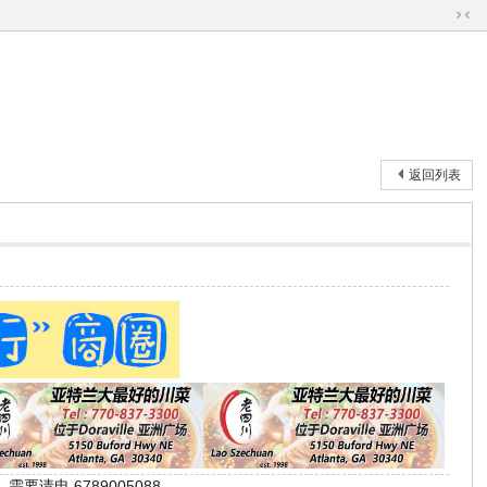
切
换
到
窄
版
返回列表
间 。 需要请电 6789005088 。