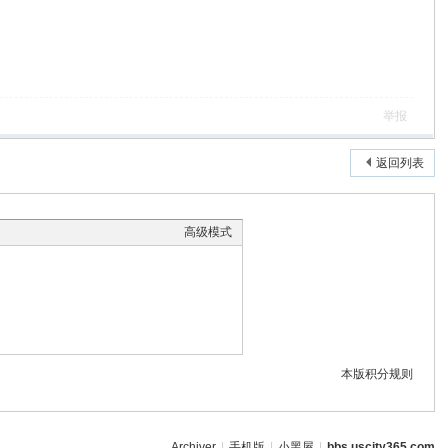
举报
返回列表
高级模式
本版积分规则
Archiver
|
手机版
|
小黑屋
|
bbs.uscity365.com