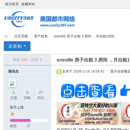
设为首页
收藏本站
›
社区导航
›
房产租售
›
snevllle 房子出租 3 房间 ，月出租1500.
bb
发新帖
s.
snevllle 房子出租 3 房间 ，月出租1
查看:
642
|
回复:
0
us
cit
陈先生
发表于 2026-2-16 19:56:41
|
显示全部楼
y3
65
5
0
27
.c
主题
回帖
积分
o
新手上路
m
积分
27
在
4002 US-78, Snellville, GA 3