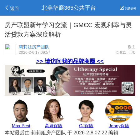
北美华裔365公共平台
返回
我要发帖
房产联盟新年学习交流｜GMCC 宏观利率与灵
活贷款方案深度解析
莉莉姐房产团队
楼主
2026-2-6 17:09:57
911
0
>> 请访问我的品牌商圈 <<
Allen报关
地毯王
Belinda保险
安心家地产
本帖最后由 莉莉姐房产团队 于 2026-2-8 07:22 编辑