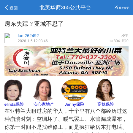
北美华裔365公共平台
返回
我要发帖
房东失踪？亚城不忍了
luot262492
楼主
2026-1-5 12:03:46
804
0
Max Pest
地毯王
莉莉姐
亚城商家
在亚特兰大租过房的华人，十个里有八个都经历过这
种崩溃时刻：空调坏了、暖气罢工、水管漏成瀑布，
你第一时间不是找维修工，而是疯狂给房东打电话、