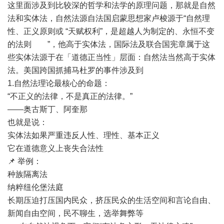
这里面涉及到比较深的哲学和法学的原理问题，那就是自然
法和实体法，自然法源自法国启蒙思想家卢梭源于“自然理
性、正义原则或 “天赋权利”，是超越人为制定的、永恒不变
的法则 ”，他高于实体法，国际法及联合国宪章属于这
些实体法源于在「道德正当性」层面：自然法当然高于实体
法。美国跨国抓捕马杜罗的事件涉及到
1.自然法理论最核心的命题：
“不正义的法律，不是真正的法律。”
——奥古斯丁、阿奎那
也就是说：
实体法如果严重违反人性、理性、基本正义
它在道德意义上丧失合法性
📌 举例：
种族隔离法
纳粹纽伦堡法庭
长期压迫打压国内民众，挤压民众的生活空间和言论自由、
新闻自由空间，民不聊生，选举舞弊等