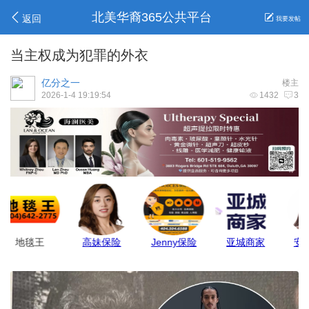
北美华裔365公共平台
返回
我要发帖
当主权成为犯罪的外衣
亿分之一
楼主
2026-1-4 19:19:54
1432
3
GJ保险
Belinda保险
莉莉姐
Allen报关