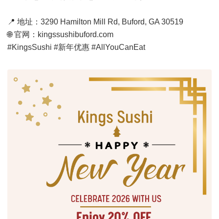
📍 地址：3290 Hamilton Mill Rd, Buford, GA 30519
🌐 官网：kingssushibuford.com
#KingsSushi #新年优惠 #AllYouCanEat