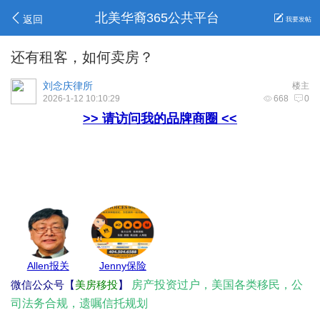
北美华裔365公共平台
返回
我要发帖
还有租客，如何卖房？
刘念庆律所
楼主
2026-1-12 10:10:29
668
0
>> 请访问我的品牌商圈 <<
Max Pest
亚城商家
地毯王
高妹保险
微信公众号【
美房移投
】
房产投资过户，美国各类移民，公
司法务合规，遗嘱信托规划