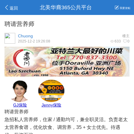
北美华裔365公共平台
返回
我要发帖
聘请营养师
Chuong
楼主
2025-12-2 19:26:08
633
0
商家
Max Pest
Belinda保险
安心家地产
莉莉姐
聘请营养师
急招私人营养师，住家 / 通勤均可，兼全职灵活。负责老太
太营养食谱，优化饮食、调营养，35 + 女士优先。待遇