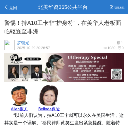
北美华裔365公共平台
返回
我要发帖
警惕！持A10工卡非“护身符”，在美华人老板面
临驱逐至非洲
罗朝光
楼主
2025-10-29 20:28:57
1080
0
安心家地产
莉莉姐
Max Pest
Jenny保险
GJ
“以前人们认为，持A10工卡就可以永久在美国生活，这
其实是一个误解。”移民律师黄笑生发出紧急提醒。随着特