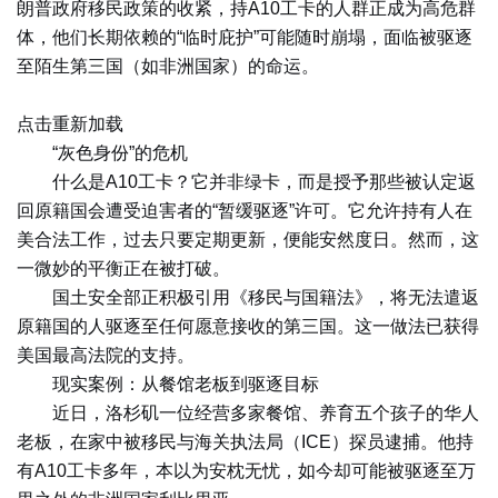
朗普政府移民政策的收紧，持A10工卡的人群正成为高危群
体，他们长期依赖的“临时庇护”可能随时崩塌，面临被驱逐
至陌生第三国（如非洲国家）的命运。
点击重新加载
“灰色身份”的危机
什么是A10工卡？它并非绿卡，而是授予那些被认定返
回原籍国会遭受迫害者的“暂缓驱逐”许可。它允许持有人在
美合法工作，过去只要定期更新，便能安然度日。然而，这
一微妙的平衡正在被打破。
国土安全部正积极引用《移民与国籍法》，将无法遣返
原籍国的人驱逐至任何愿意接收的第三国。这一做法已获得
美国最高法院的支持。
现实案例：从餐馆老板到驱逐目标
近日，洛杉矶一位经营多家餐馆、养育五个孩子的华人
老板，在家中被移民与海关执法局（ICE）探员逮捕。他持
有A10工卡多年，本以为安枕无忧，如今却可能被驱逐至万