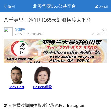
北美华裔365公共平台
返回
我要发帖
八千英里！她们用165天划船横渡太平洋
罗朝光
楼主
2025-10-20 20:04:48
970
0
地毯王
GJ保险
高妹保险
莉莉姐
两人在横渡期间拍影片记录过程。Instagram