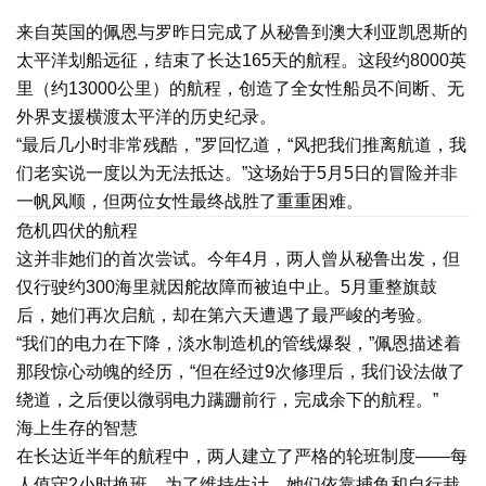
来自英国的佩恩与罗昨日完成了从秘鲁到澳大利亚凯恩斯的
太平洋划船远征，结束了长达165天的航程。这段约8000英
里（约13000公里）的航程，创造了全女性船员不间断、无
外界支援横渡太平洋的历史纪录。
“最后几小时非常残酷，”罗回忆道，“风把我们推离航道，我
们老实说一度以为无法抵达。”这场始于5月5日的冒险并非
一帆风顺，但两位女性最终战胜了重重困难。
危机四伏的航程
这并非她们的首次尝试。今年4月，两人曾从秘鲁出发，但
仅行驶约300海里就因舵故障而被迫中止。5月重整旗鼓
后，她们再次启航，却在第六天遭遇了最严峻的考验。
“我们的电力在下降，淡水制造机的管线爆裂，”佩恩描述着
那段惊心动魄的经历，“但在经过9次修理后，我们设法做了
绕道，之后便以微弱电力蹒跚前行，完成余下的航程。”
海上生存的智慧
在长达近半年的航程中，两人建立了严格的轮班制度——每
人值守2小时换班。为了维持生计，她们依靠捕鱼和自行栽