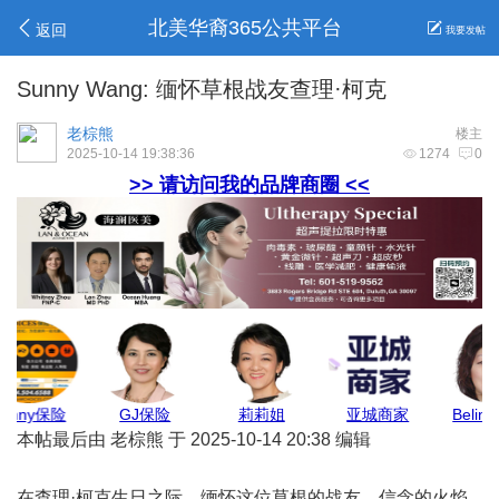
北美华裔365公共平台
返回
我要发帖
Sunny Wang: 缅怀草根战友查理·柯克
老棕熊
楼主
2025-10-14 19:38:36
1274
0
>> 请访问我的品牌商圈 <<
地毯王
Allen报关
Max Pest
Jenny保险
本帖最后由 老棕熊 于 2025-10-14 20:38 编辑
在查理·柯克生日之际，缅怀这位草根的战友、信念的火焰