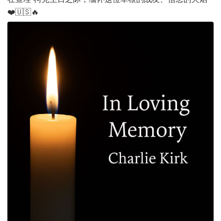
❤️🇺🇸🔥