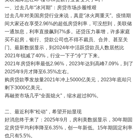
一、过去几年“冰河期”：房贷市场步履维艰
过去几年对美国房贷行业来说，真是“冰火两重天”。疫情期
间大家还在享受2.96%的超低房贷利率，可没想到，美联储
一通加息，利率直接飙到7%多。还贷压力暴增，许多家庭
买不起房，银行、贷款公司也不得不裁员、合并、甚至关
门。最新数据显示，到2024年中活跃贷款员人数居然比
2021年锐减了40%，行业一下子“冷”了下来。
2021年房贷利率最低2.96%，2023年达到高峰7.09%，到了
2025年9月才降至6.35%左右。
购房贷款季发放量2021年冲上5000亿美元，2023年底却只
剩下3000亿美元。
再融资市场几乎“全面熄火”，缩水超过80%。
二、最近利率“松动”，希望开始显现
好消息终于来了：2025年9月，房利美数据显示，30年期固
定房贷平均利率降至6.35%，创一年新低。15年期固定利率
也只有5.5%。