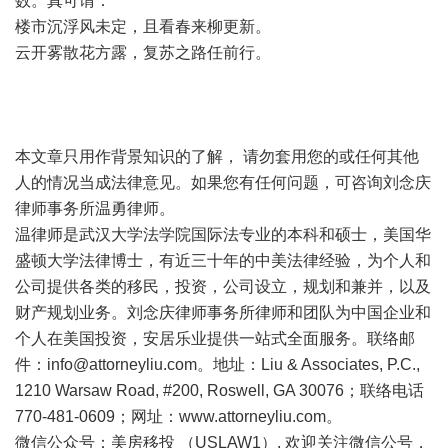
数。真可谓：
楼市沉浮风未定，且看春来柳更新。
云开雾散花方露，复苏之路任前行。
本文章只用作背景知识的了解， 请勿套用您的或任何其他
人的情况当成法律意见。如果您有任何问题，可咨询刘念庆
律师事务所温勇律师。
温律师是武汉大学法学院国际法专业的本科和硕士，美国华
盛顿大学法律博士，有近三十年的中美法律经验，为个人和
公司提供各类的移民，投资，公司设立，规划和兼并，以及
财产规划业务。刘念庆律师事务所律师和团队为中国企业和
个人在美国投资，安居乐业提供一站式全面服务。联络邮
件：
info@attorneyliu.com
。地址：Liu & Associates, P.C.,
1210 Warsaw Road, #200, Roswell, GA 30076；联络电话
770-481-0609；网址：
www.attorneyliu.com
。
微信公众号：美房移投 （USLAW1）, 欢迎关注微信公号，