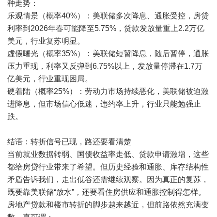
种走势：
乐观情景（概率40%）：美联储多次降息、通胀受控，房贷
利率到2026年春可能降至5.75%，贷款发放量重上2.2万亿
美元，行业复苏明显。
虚假曙光（概率35%）：美联储短暂降息，随后暂停，通胀
压力重现，利率又反弹到6.75%以上，发放量停滞在1.7万
亿美元，行业重现困局。
硬着陆（概率25%）：劳动力市场持续恶化，美联储被迫激
进降息，但市场信心低迷，违约率上升，行业只能勉强止
跌。
结语：转折信号已现，路还要看清楚
当前就业数据转弱、国债收益率走低、贷款申请激增，这些
都给房贷行业带来了希望。但历史经验和通胀、库存结构性
矛盾告诉我们，走出低谷还需继续观察。因为真正的复苏，
既要靠美联储“放水”，还要看住房供应和通胀控制得怎样。
房地产贷款和楼市转折的脚步越来越近，但前路依然充满变