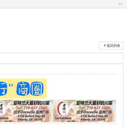
切
换
到
窄
版
返回列表