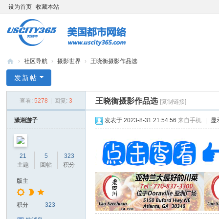
设为首页
收藏本站
›
社区导航
›
摄影世界
›
王晓衡摄影作品选
bb
发新帖
s.
王晓衡摄影作品选
查看:
5278
|
回复:
3
[复制链接]
us
cit
潇湘游子
发表于 2023-8-31 21:54:56
来自手机
|
显
y3
65
21
5
323
.c
主题
回帖
积分
o
版主
m
积分
323