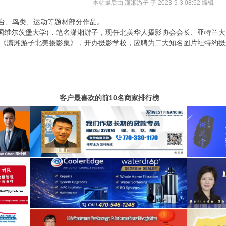
本帖最后由 潇湘游子 于 2023-9-3 08:52 编辑
像、舞台、鸟类、运动等题材部分作品。
)博士(德国维尔茨堡大学)，笔名潇湘游子，现任北美华人摄影协会会长、亚
《潇湘游子北美摄影集》，开办摄影学校，应聘为二大知名图片社特约摄
客户最喜欢的前10名商家排行榜