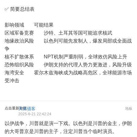
✅ 简要总结表
影响领域 可能结果
区域军备竞赛 沙特、土耳其等国可能追求核武
地缘政治风险 以色列可能先发制人，爆发局部或全面战
争
核不扩散体系 NPT机制严重削弱，全球效仿风险上升
恐怖组织风险 伊朗支持的代理人势力更激进，风险升级
海湾安全 霍尔木兹海峡成为战略高危区，全球能源市场
受冲击
点击重新加载
天涯骚客
地板
2025-6-21 22:42:24
以伊战争，川普就是演一下戏。以色列是川普的金主，伊朗
的大哥普京是川普的主子，注定川普当个临时演员。