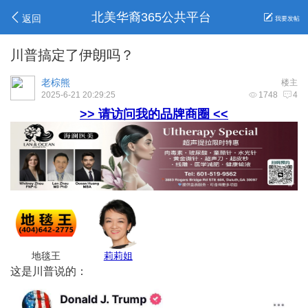
北美华裔365公共平台
返回
我要发帖
川普搞定了伊朗吗？
老棕熊
楼主
2025-6-21 20:29:25
1748
4
>> 请访问我的品牌商圈 <<
亚城商家
高妹保险
Jenny保险
Max Pest
这是川普说的：