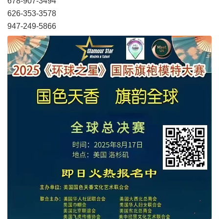
678-907-3494
626-353-3578
947-249-5866