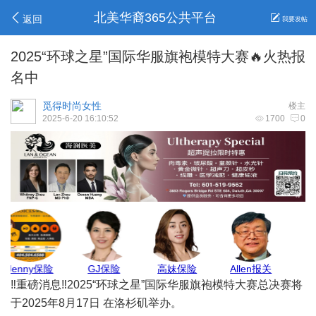
北美华裔365公共平台
返回
我要发帖
2025“环球之星”国际华服旗袍模特大赛🔥火热报
名中
觅得时尚女性
楼主
2025-6-20 16:10:52
1700
0
Belinda保险
安心家地产
Max Pest
莉莉姐
‼️重磅消息‼️2025“环球之星”国际华服旗袍模特大赛总决赛将
于2025年8月17日 在洛杉矶举办。