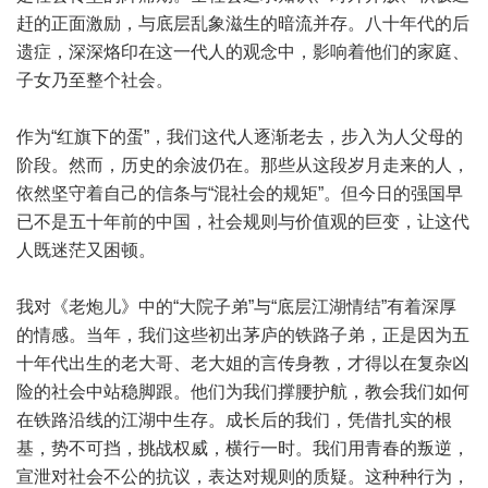
赶的正面激励，与底层乱象滋生的暗流并存。八十年代的后
遗症，深深烙印在这一代人的观念中，影响着他们的家庭、
子女乃至整个社会。
作为“红旗下的蛋”，我们这代人逐渐老去，步入为人父母的
阶段。然而，历史的余波仍在。那些从这段岁月走来的人，
依然坚守着自己的信条与“混社会的规矩”。但今日的强国早
已不是五十年前的中国，社会规则与价值观的巨变，让这代
人既迷茫又困顿。
我对《老炮儿》中的“大院子弟”与“底层江湖情结”有着深厚
的情感。当年，我们这些初出茅庐的铁路子弟，正是因为五
十年代出生的老大哥、老大姐的言传身教，才得以在复杂凶
险的社会中站稳脚跟。他们为我们撑腰护航，教会我们如何
在铁路沿线的江湖中生存。成长后的我们，凭借扎实的根
基，势不可挡，挑战权威，横行一时。我们用青春的叛逆，
宣泄对社会不公的抗议，表达对规则的质疑。这种种行为，