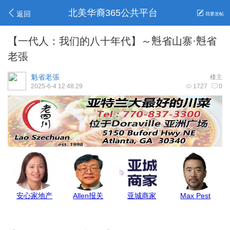
北美华裔365公共平台
返回
我要发帖
【一代人：我们的八十年代】～𣁽省山寨·𣁽省
老張
魁省老張
楼主
2025-6-4 12:48:29
1727
0
安心家地产
Allen报关
亚城商家
Max Pest