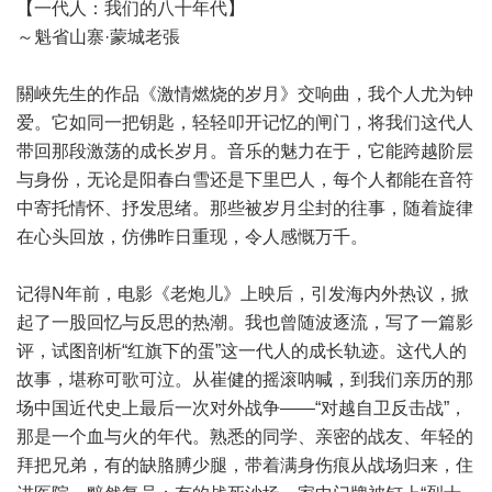
【一代人：我们的八十年代】
～魁省山寨·蒙城老張
關峽先生的作品《激情燃烧的岁月》交响曲，我个人尤为钟
爱。它如同一把钥匙，轻轻叩开记忆的闸门，将我们这代人
带回那段激荡的成长岁月。音乐的魅力在于，它能跨越阶层
与身份，无论是阳春白雪还是下里巴人，每个人都能在音符
中寄托情怀、抒发思绪。那些被岁月尘封的往事，随着旋律
在心头回放，仿佛昨日重现，令人感慨万千。
记得N年前，电影《老炮儿》上映后，引发海内外热议，掀
起了一股回忆与反思的热潮。我也曾随波逐流，写了一篇影
评，试图剖析“红旗下的蛋”这一代人的成长轨迹。这代人的
故事，堪称可歌可泣。从崔健的摇滚呐喊，到我们亲历的那
场中国近代史上最后一次对外战争——“对越自卫反击战”，
那是一个血与火的年代。熟悉的同学、亲密的战友、年轻的
拜把兄弟，有的缺胳膊少腿，带着满身伤痕从战场归来，住