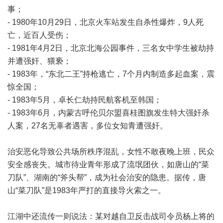
事；
- 1980年10月29日，北京火车站发生自杀性爆炸，9人死
亡，近百人受伤；
- 1981年4月2日，北京北海公园事件，三名女中学生被劫持
并遭强奸、猥亵；
- 1983年，“东北二王”持枪逃亡，7个月内制造多起血案，震
惊全国；
- 1983年5月，卓长仁劫持民航客机至韩国；
- 1983年6月，内蒙古呼伦贝尔盟喜桂图旗发生特大强奸杀
人案，27名无辜者遇害，多位女知青遭强奸。
治安恶化导致公共场所秩序混乱，女性不敢夜晚上班，民众
安全感丧失。城市待业青年形成了流氓团伙，如唐山的“菜
刀队”、湖南的“斧头帮”，成为社会治安的隐患。据传，唐
山“菜刀队”是1983年严打的直接导火索之一。
江湖中还流传一则说法：某对越自卫反击战司令员杨上将的