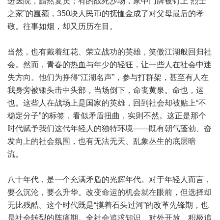
进医院，黯然复员；有的战死沙场，家中门牌被钉上“烈士
之家”的匾额，350块人民币的抚恤金成了对父母最后的孝
敬。往事如烟，却又历历在目。
当然，也有戴着红花、荣立战功的英雄，笑傲江湖般回归社
会。然而，青春的热血与年少的轻狂，让一些人在社会中迷
失方向。他们为挣得“江湖名声”，参与打群架，甚至有人在
我身旁被锄头击中头部，当场倒下，命丧黄泉。命也，运
也。这些人在战场上是国家的英雄，回到社会却被贴上“不
稳定分子”的标签，看似矛盾扭曲，实则不然。这正是那个
时代赋予我们这代年轻人的独特环境——既有朝气蓬勃、奋
发向上的社会氛围，也有无法无天、乱象丛生的底层暗
流。
八十年代，是一个充满矛盾的光辉年代。对于年轻人而言，
要么沉沦，要么升华。改变命运的机会就在眼前，但选择却
无比残酷。这个时代既是“摸着石头过河”的改革先锋期，也
是社会转型的阵痛期。全社会追求知识、对外开放、积极追