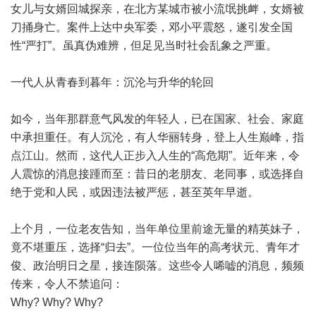
女儿与女婿回城探亲，在北方某城市被小流氓挑衅，女婿被
刀捅身亡。案件上达中央军委，邓小平震怒，遂引发全国
性“严打”。虽真伪难辨，但足见当时社会乱象之严重。
一代人从青春到暮年：沉沦与升华的轮回
如今，当年那群意气风发的年轻人，已在国家、社会、家庭
中承担重任。有人沉沦，有人华丽转身，登上人生巅峰，指
点江山。然而，这代人正步入人生的“高危期”。近年来，令
人震惊的消息接踵而至：昔日的老朋友、老同事，或选择自
绝于党和人民，或因违法被严惩，甚至英年早逝。
上个月，一位老友告知，当年单位里前途无量的精英妹子，
竟不堪重压，选择“归去”。一位位当年的高考状元、青年才
俊、政治明日之星，接连陨落。这些令人唏嘘的消息，频频
传来，令人不禁追问：
Why? Why? Why?