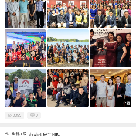
17图
3395
0
点击重新加载
莉莉姐房产团队