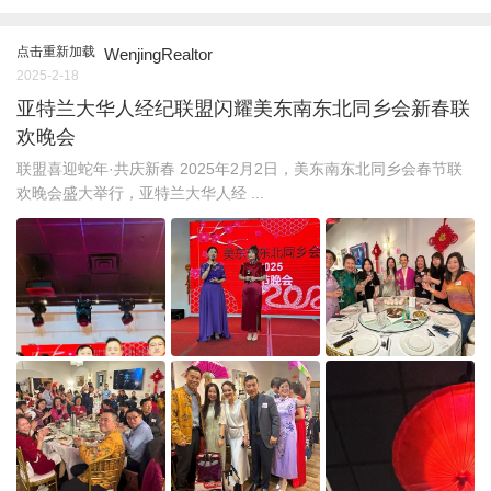
点击重新加载
WenjingRealtor
2025-2-18
亚特兰大华人经纪联盟闪耀美东南东北同乡会新春联
欢晚会
联盟喜迎蛇年·共庆新春 2025年2月2日，美东南东北同乡会春节联
欢晚会盛大举行，亚特兰大华人经 ...