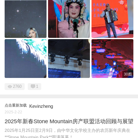
30图
2760
1
点击重新加载
Kevinzheng
2025-2-22
2025年新春Stone Mountain房产联盟活动回顾与展望
2025年1月25日至2月9日，由中华文化学校主办的农历新年庆典在
**Stone Mountain Park**圆满落幕！ ...