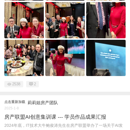
2538
2
点击重新加载
莉莉姐房产团队
2025-1-8
房产联盟AI创意集训课 --- 学员作品成果汇报
2024年底，IT技术大牛鲍俊涛先生在房产联盟举办了一场关于AI发