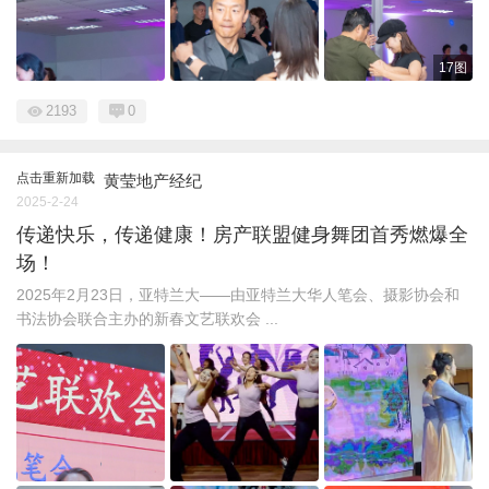
17图
2193
0
点击重新加载
黄莹地产经纪
2025-2-24
传递快乐，传递健康！房产联盟健身舞团首秀燃爆全
场！
2025年2月23日，亚特兰大——由亚特兰大华人笔会、摄影协会和
书法协会联合主办的新春文艺联欢会 ...