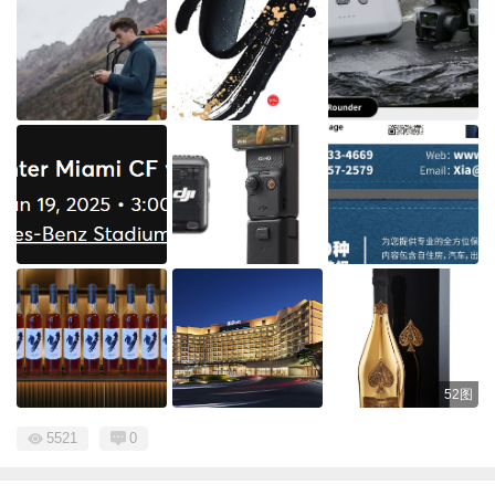
52图
5521
0