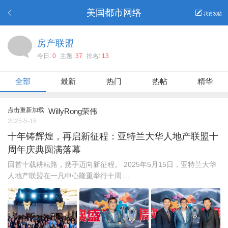
美国都市网络
我要发帖
房产联盟
今日:
0
主题:
37
排名:
13
全部
最新
热门
热帖
精华
点击重新加载
WillyRong荣伟
2025-5-16
十年铸辉煌，再启新征程：亚特兰大华人地产联盟十
周年庆典圆满落幕
回首十载耕耘路，携手迈向新征程。 2025年5月15日，亚特兰大华
人地产联盟在一凡中心隆重举行十周 ...