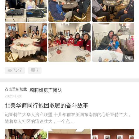
69图
7347
7
点击重新加载
莉莉姐房产团队
2025-1-26
北美华裔同行抱团取暖的奋斗故事
记亚特兰大华人房产联盟 十几年前在美国东南部的心脏亚特兰大，
随着华人社区的迅速壮大，一个充 ...