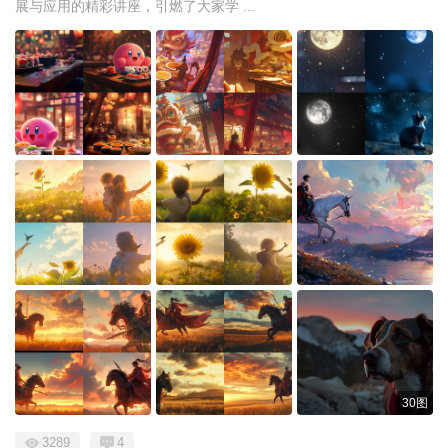
展与应用的精彩讲座，引燃了大家学 ...
30图
3289
4