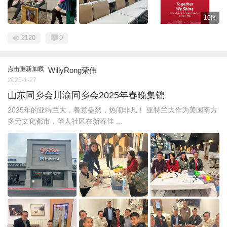
10图
2120
0
点击重新加载
WillyRong荣伟
2025-1-27
山东同乡会川渝同乡会2025年春晚集锦
2025年的亚特兰大，春意盎然，热闹非凡！ 亚特兰大作为美国南方
多元文化都市，华人社区在新春佳 ...