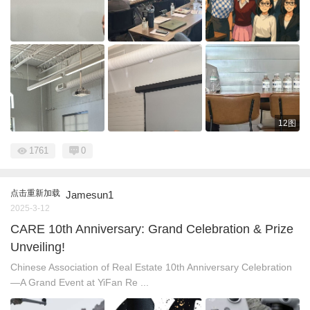
12图
1761
0
点击重新加载
Jamesun1
2025-3-12
CARE 10th Anniversary: Grand Celebration & Prize
Unveiling!
Chinese Association of Real Estate 10th Anniversary Celebration
—A Grand Event at YiFan Re ...