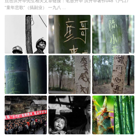
点击洪升华先生相关文章链接：笔墨升华 洪升华著作048《户口》
“童年悲歌”（搞副业） 一九八 ...