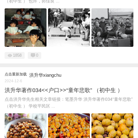
（初中生 ） 也许，郭佳良 ...
1858
0
点击重新加载
洪升华xiangchu
2024-12-6
洪升华著作034<<户口>>“童年悲歌” （初中生 ）
点击洪升华先生相关文章链接：笔墨升华 洪升华著作034“童年悲歌”
（初中生 ） 学校平民区 ...