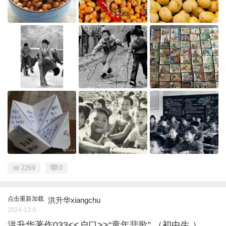
2269
0
点击重新加载
洪升华xiangchu
2024-12-6
洪升华著作033<<户口>>“童年悲歌” （初中生 ）