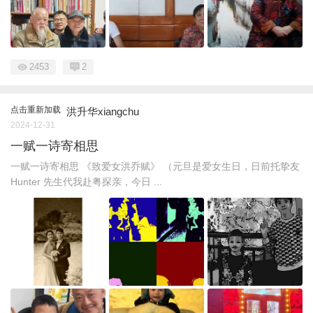
2453
2
点击重新加载
洪升华xiangchu
2024-12-31
一赋一诗寄相思
一赋一诗寄相思 《致爱女洪乔赋》 （元旦是爱女生日，日前托挚友
Hunter 先生代我赴粤探亲，今日 ...