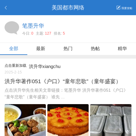
美国都市网络
我要发帖
笔墨升华
今日:
0
主题:
127
排名:
5
全部
最新
热门
热帖
精华
点击重新加载
洪升华xiangchu
2025-2-15
洪升华著作051《户口》“童年悲歌”（童年盛宴）
点击洪升华先生相关文章链接：笔墨升华 洪升华著作051《户口》
“童年悲歌”（童年盛宴） 谁先 ...