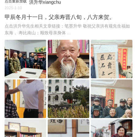
点击重新加载
洪升华xiangchu
2025-1-10
甲辰冬月十一日，父亲寿晋八旬，八方来贺。
点击洪升华先生相关文章链接：笔墨升华 敬祝父亲洪有规先生福如
东海， 寿比南山；顺致母亲身体 ...