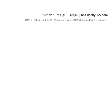
Archiver
|
手机版
|
小黑屋
|
bbs.uscity365.com
GMT-5, 2026-8-7 09:52
, Processed in 0.024293 second(s), 12 queries .