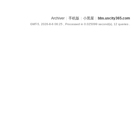
Archiver
|
手机版
|
小黑屋
|
bbs.uscity365.com
GMT-5, 2026-8-6 06:25
, Processed in 0.025099 second(s), 12 queries .