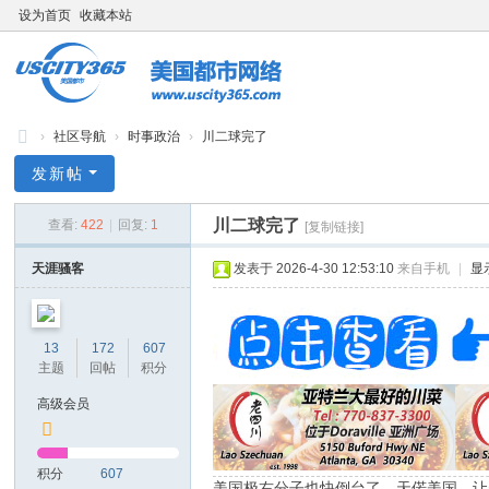
设为首页
收藏本站
›
社区导航
›
时事政治
›
川二球完了
bb
发新帖
s.
川二球完了
查看:
422
|
回复:
1
[复制链接]
us
cit
天涯骚客
发表于 2026-4-30 12:53:10
来自手机
|
显
y3
65
13
172
607
.c
主题
回帖
积分
o
高级会员
m
积分
607
美国极右分子也快倒台了，天偌美国，让