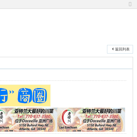
切
换
到
窄
版
返回列表