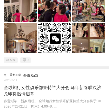
594
0
点击重新加载
舒喜SuXi
2026-2-11
全球知行女性俱乐部亚特兰大分会 马年新春联欢沙
龙即将温情启幕
春意渐浓，新岁启程。 全球知行女性俱乐部亚特兰大分会将于 📅
2026年2月21日（周六）4:00–8: ...