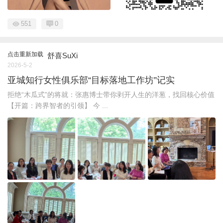
551
0
点击重新加载
舒喜SuXi
2026-5-2
亚城知行女性俱乐部“目标落地工作坊”记实
拒绝“木瓜式”的将就：张惠博士带你剥开人生的洋葱，找回核心价值
【开篇：跨界智者的引领】 今 ...