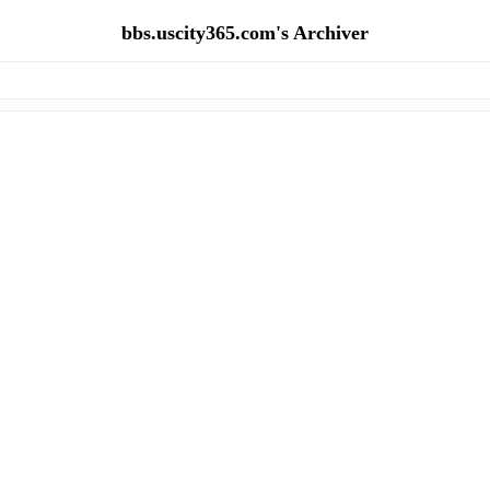
bbs.uscity365.com's Archiver