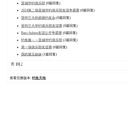
亚城华钓俱乐部
(0篇回复)
2024第二场亚城华钓俱乐部友谊争霸赛
(0篇回复)
亚特兰大的超级钓友👍
(0篇回复)
亚特兰大华钓俱乐部友谊赛
(0篇回复)
Bass fishing友谊公开争霸赛
(0篇回复)
钓鱼服～～亚城华钓俱乐部
(2篇回复)
第一场俱乐部友谊赛
(0篇回复)
我的黛玉妹妹
(1篇回复)
页:
[1]
2
查看完整版本:
钓鱼天地